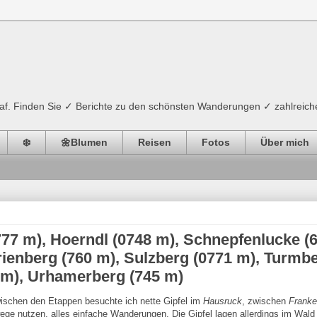
ograf. Finden Sie ✓ Berichte zu den schönsten Wanderungen ✓ zahlreich
❄️
🌼Blumen
Reisen
Fotos
Über mich
777 m), Hoerndl (0748 m), Schnepfenlucke (
ienberg (760 m), Sulzberg (0771 m), Turmb
 m), Urhamerberg (745 m)
zwischen den Etappen besuchte ich nette Gipfel im
Hausruck
, zwischen
Franke
ege nutzen, alles einfache Wanderungen. Die Gipfel lagen allerdings im Wald