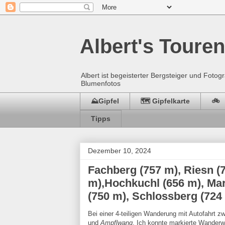
Albert's Touren
Albert ist begeisterter Bergsteiger und Fot
Blumenfotos
⛰️Gipfel
🗺️ Gipfelkarte
🚲
Tipps
Dezember 10, 2024
Fachberg (757 m), Riesn (
m),Hochkuchl (656 m), Mar
(750 m), Schlossberg (724
Bei einer 4-teiligen Wanderung mit Autofahrt 
und
Ampflwang
. Ich konnte markierte Wanderw