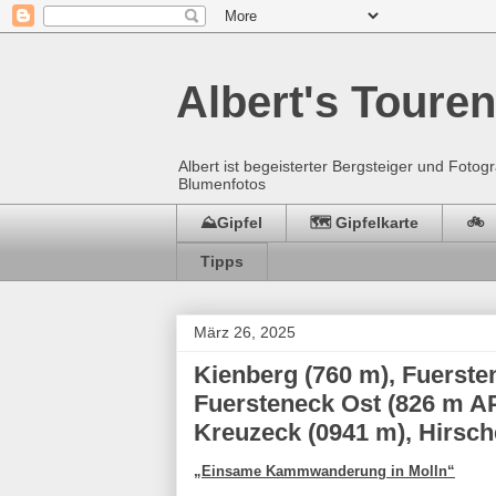
Albert's Touren
Albert ist begeisterter Bergsteiger und Fot
Blumenfotos
⛰️Gipfel
🗺️ Gipfelkarte
🚲
Tipps
März 26, 2025
Kienberg (760 m), Fuerste
Fuersteneck Ost (826 m AP
Kreuzeck (0941 m), Hirsch
„Einsame Kammwanderung in Molln“