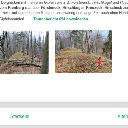
n Bergrücken mit mehreren Gipfeln wie z.B.
Fürsteneck
,
Hirschkogel
und
Hirs
h vom
Kienberg
u.a. über
Fürsteneck
,
Hirschkogel
,
Kreuzeck
,
Hirscheck
zu
, meist auf unmarkierten Steigen, unschwierig und lange Zeit auch ohne Hand
 Gipfelsammler!
Tourenbericht 694 downloaden
Startseite
Älter