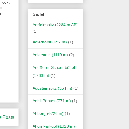
check
.
m
y-
Gipfel
Aarfeldspitz (2284 m AP)
(1)
Adlerhorst (652 m)
(1)
Adlerstein (1119 m)
(2)
Aeußerer Schoenbühel
(1763 m)
(1)
Aggsteinspitz (564 m)
(1)
Aghii Pantes (771 m)
(1)
Ahberg (0726 m)
(1)
e Posts
Ahornkarkopf (1923 m)