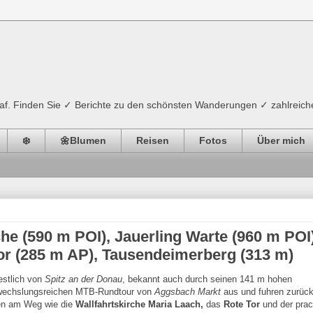
ograf. Finden Sie ✓ Berichte zu den schönsten Wanderungen ✓ zahlreich
❄️
🌼Blumen
Reisen
Fotos
Über mich
he (590 m POI), Jauerling Warte (960 m POI)
Tor (285 m AP), Tausendeimerberg (313 m)
estlich von
Spitz an der Donau
, bekannt auch durch seinen 141 m hohen
bwechslungsreichen MTB-Rundtour von
Aggsbach Markt
aus und fuhren zurück
en am Weg wie die
Wallfahrtskirche Maria Laach,
das
Rote Tor
und der prac