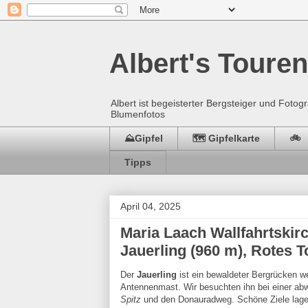
Albert's Touren
Albert ist begeisterter Bergsteiger und Fot
Blumenfotos
⛰️Gipfel
🗺️ Gipfelkarte
🚲
Tipps
April 04, 2025
Maria Laach Wallfahrtskirc
Jauerling (960 m), Rotes 
Der
Jauerling
ist ein bewaldeter Bergrücken w
Antennenmast. Wir besuchten ihn bei einer a
Spitz
und den Donauradweg. Schöne Ziele lag