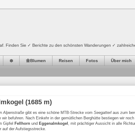
ograf. Finden Sie ✓ Berichte zu den schönsten Wanderungen ✓ zahlreich
❄️
🌼Blumen
Reisen
Fotos
Über mich
lmkogel (1685 m)
n Alpenstraße
gibt es eine schöne MTB-Strecke vom
Seegatterl
aus zum bere
ie wir befuhren. Nach Einkehr in der gemütlichen Berghütte bestiegen wir noch
n Gipfel
Fellhorn
und
Eggenalmkogel
, mit prächtiger Aussicht in alle Richt
r auf der Aufstiegsstrecke.