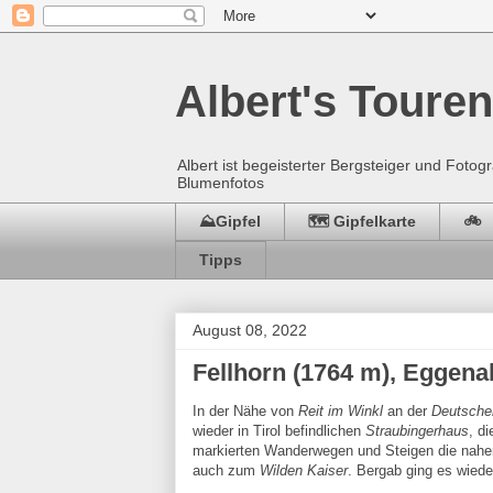
Albert's Touren
Albert ist begeisterter Bergsteiger und Fot
Blumenfotos
⛰️Gipfel
🗺️ Gipfelkarte
🚲
Tipps
August 08, 2022
Fellhorn (1764 m), Eggena
In der Nähe von
Reit im Winkl
an der
Deutsche
wieder in Tirol befindlichen
Straubingerhaus
, d
markierten Wanderwegen und Steigen die nahe
auch zum
Wilden Kaiser
. Bergab ging es wiede