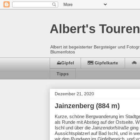
Albert's Touren
Albert ist begeisterter Bergsteiger und Fot
Blumenfotos
⛰️Gipfel
🗺️ Gipfelkarte
🚲
Tipps
Dezember 21, 2020
Jainzenberg (884 m)
Kurze, schöne Bergwanderung im Stadtg
als Runde mit Abstieg auf der Ostseite. W
Ischl und über die
Jainzendorfstraße
ging 
Aussichtsplatzerl auf Bad Ischl, und in w
wir den
Rundweg
im Gipfelbereich, und v