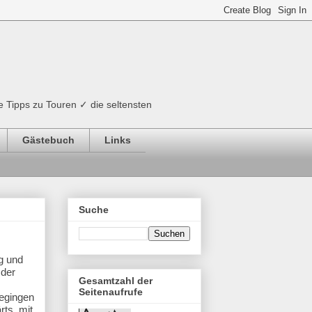
e Tipps zu Touren ✓ die seltensten
Gästebuch
Links
Suche
g und
 der
Gesamtzahl der
Seitenaufrufe
begingen
rts, mit