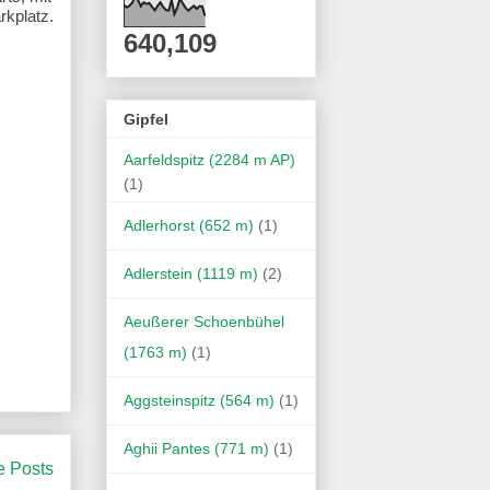
kplatz.
640,109
Gipfel
Aarfeldspitz (2284 m AP)
(1)
Adlerhorst (652 m)
(1)
Adlerstein (1119 m)
(2)
Aeußerer Schoenbühel
(1763 m)
(1)
Aggsteinspitz (564 m)
(1)
Aghii Pantes (771 m)
(1)
e Posts