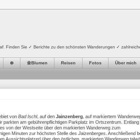
ograf. Finden Sie ✓ Berichte zu den schönsten Wanderungen ✓ zahlreich
❄️
🌼Blumen
Reisen
Fotos
Über mich
ebiet von
Bad Ischl
, auf den
J
ainzenberg
, auf markiertem Wanderwe
ir parkten am gebührenpflichtigen Parkplatz im Ortszentrum. Entlang
es von der Westseite über den markierten Wanderweg zum
enigen Minuten zur höchsten Stelle des
Jaizenberges
. Anschließend 
om Aussichtsplatzerl über den östlichen, markierten Wanderweg talwä