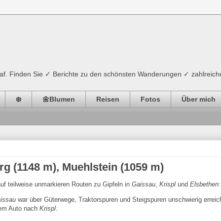
ograf. Finden Sie ✓ Berichte zu den schönsten Wanderungen ✓ zahlreich
❄️
🌼Blumen
Reisen
Fotos
Über mich
rg (1148 m), Muehlstein (1059 m)
auf teilweise unmarkieren Routen zu Gipfeln in
Gaissau
,
Krispl
und
Elsbethen
:
issau
war über Güterwege, Traktorspuren und Steigspuren unschwierig erreic
 dem Auto nach
Krispl
.