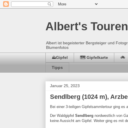
Albert's Touren
Albert ist begeisterter Bergsteiger und Fot
Blumenfotos
⛰️Gipfel
🗺️ Gipfelkarte
🚲
Tipps
Januar 25, 2023
Sendlberg (1024 m), Arzbe
Bei einer 3-teiligen Gipfelsammlertour ging es 
Der Waldgipfel
Sendlberg
nordwestlich von
Ga
keine Aussicht am Gipfel. Weiter ging es mit