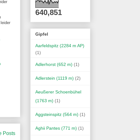
ider
640,851
m
leider
Gipfel
n
Aarfeldspitz (2284 m AP)
(1)
n
Adlerhorst (652 m)
(1)
Adlerstein (1119 m)
(2)
Aeußerer Schoenbühel
(1763 m)
(1)
Aggsteinspitz (564 m)
(1)
Aghii Pantes (771 m)
(1)
e Posts