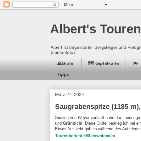
Albert's Touren
Albert ist begeisterter Bergsteiger und Fot
Blumenfotos
⛰️Gipfel
🗺️ Gipfelkarte
🚲
Tipps
März 27, 2024
Saugrabenspitze (1185 m), 
Südlich von
Weyer
verläuft nahe der Landesgr
und
Grünbichl
. Diese Gipfel bestieg ich bei 
Etwas Aussicht gab es während des Aufstieges,
Tourenbericht 590 downloaden