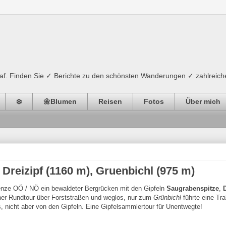
ograf. Finden Sie ✓ Berichte zu den schönsten Wanderungen ✓ zahlreich
❄️
🌼Blumen
Reisen
Fotos
Über mich
Dreizipf (1160 m), Gruenbichl (975 m)
enze OÖ / NÖ ein bewaldeter Bergrücken mit den Gipfeln
Saugrabenspitze
,
D
einer Rundtour über Forststraßen und weglos, nur zum
Grünbichl
führte eine Tra
 nicht aber von den Gipfeln. Eine Gipfelsammlertour für Unentwegte!