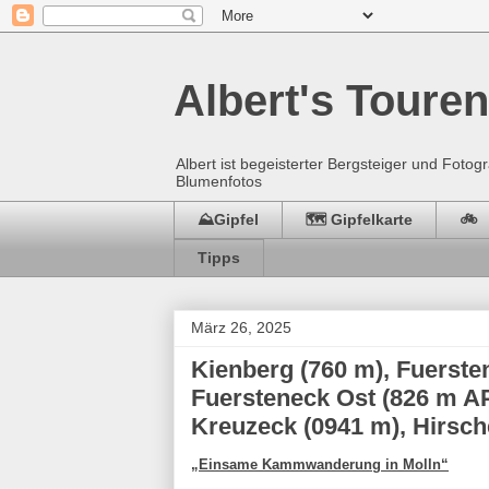
Albert's Touren
Albert ist begeisterter Bergsteiger und Fot
Blumenfotos
⛰️Gipfel
🗺️ Gipfelkarte
🚲
Tipps
März 26, 2025
Kienberg (760 m), Fuerste
Fuersteneck Ost (826 m AP
Kreuzeck (0941 m), Hirsch
„Einsame Kammwanderung in Molln“