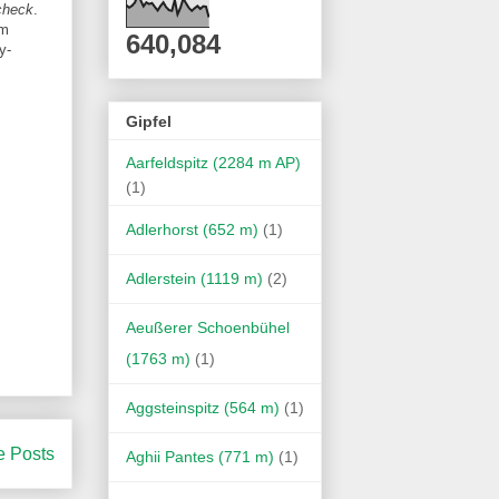
check
.
m
640,084
y-
Gipfel
Aarfeldspitz (2284 m AP)
(1)
Adlerhorst (652 m)
(1)
Adlerstein (1119 m)
(2)
Aeußerer Schoenbühel
(1763 m)
(1)
Aggsteinspitz (564 m)
(1)
e Posts
Aghii Pantes (771 m)
(1)