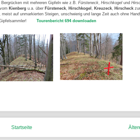
n Bergrücken mit mehreren Gipfeln wie z.B.
Fürsteneck
,
Hirschkogel
und
Hirs
h vom
Kienberg
u.a. über
Fürsteneck
,
Hirschkogel
,
Kreuzeck
,
Hirscheck
zu
, meist auf unmarkierten Steigen, unschwierig und lange Zeit auch ohne Hand
 Gipfelsammler!
Tourenbericht 694 downloaden
Startseite
Älter