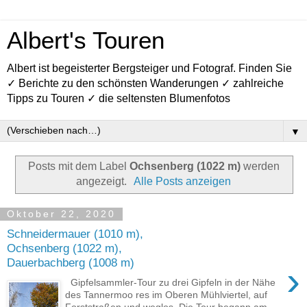
Albert's Touren
Albert ist begeisterter Bergsteiger und Fotograf. Finden Sie
✓ Berichte zu den schönsten Wanderungen ✓ zahlreiche
Tipps zu Touren ✓ die seltensten Blumenfotos
▼
Posts mit dem Label
Ochsenberg (1022 m)
werden
angezeigt.
Alle Posts anzeigen
Oktober 22, 2020
Schneidermauer (1010 m),
Ochsenberg (1022 m),
Dauerbachberg (1008 m)
›
Gipfelsammler-Tour zu drei Gipfeln in der Nähe
des Tannermoo res im Oberen Mühlviertel, auf
Forststraßen und weglos. Die Tour begann am