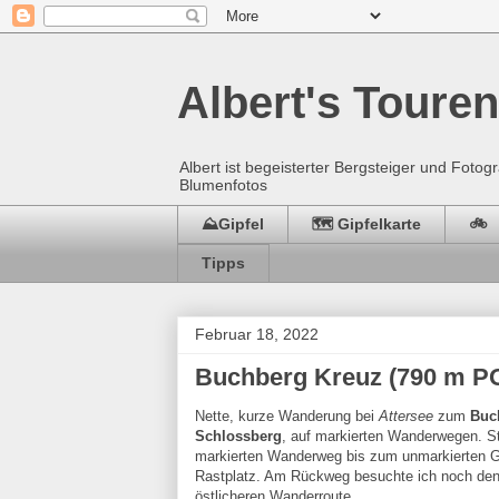
Albert's Touren
Albert ist begeisterter Bergsteiger und Fot
Blumenfotos
⛰️Gipfel
🗺️ Gipfelkarte
🚲
Tipps
Februar 18, 2022
Buchberg Kreuz (790 m PO
Nette, kurze Wanderung bei
Attersee
zum
Buc
Schlossberg
, auf markierten Wanderwegen. St
markierten Wanderweg bis zum unmarkierten Gip
Rastplatz. Am Rückweg besuchte ich noch den
östlicheren Wanderroute.