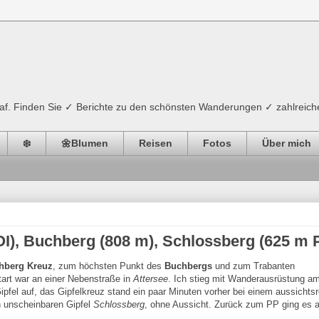
ograf. Finden Sie ✓ Berichte zu den schönsten Wanderungen ✓ zahlreich
❄️
🌼Blumen
Reisen
Fotos
Über mich
I), Buchberg (808 m), Schlossberg (625 m 
hberg
Kreuz
, zum höchsten Punkt des
Buchbergs
und zum Trabanten
art war an einer Nebenstraße in
Attersee
. Ich stieg mit Wanderausrüstung a
fel auf, das Gipfelkreuz stand ein paar Minuten vorher bei einem aussichts
 unscheinbaren Gipfel
Schlossberg
, ohne Aussicht. Zurück zum PP ging es a