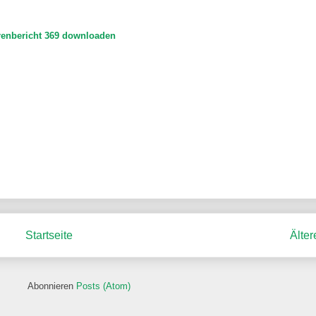
renbericht 369 downloaden
Startseite
Älter
Abonnieren
Posts (Atom)