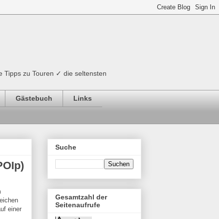
e Tipps zu Touren ✓ die seltensten
Gästebuch
Links
Suche
POIp)
m
Gesamtzahl der
reichen
Seitenaufrufe
uf einer