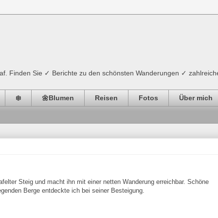
ograf. Finden Sie ✓ Berichte zu den schönsten Wanderungen ✓ zahlreich
❄️
🌼Blumen
Reisen
Fotos
Über mich
tafelter Steig und macht ihn mit einer netten Wanderung erreichbar. Schöne
genden Berge entdeckte ich bei seiner Besteigung.