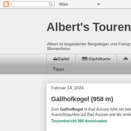
Albert's Touren
Albert ist begeisterter Bergsteiger und Fot
Blumenfotos
⛰️Gipfel
🗺️ Gipfelkarte
🚲
Tipps
Februar 14, 2024
Gallhofkogel (958 m)
Zum
Gallhofkogel
in
Bad Aussee
führt ein be
Aussichtspunkte auf
Bad Aussee
und die umlie
Tourenbericht 584 downloaden