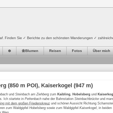
ograf. Finden Sie ✓ Berichte zu den schönsten Wanderungen ✓ zahlreich
❄️
🌼Blumen
Reisen
Fotos
Über mich
erg (850 m POI), Kaiserkogel (947 m)
nbach
und
Steinbach am Ziehberg
zum
Kaibling
,
Hobelsberg
und
Kaiserkog
s
.
Ich startete in
Pettenbach
nahe der Bahnstation
Steinbachbrücke
und mars
ing
mit dem großen Friedenskreuz
und schöner Aussicht Richtung
Scharnste
puren zum Waldgipfel
Hobelsberg
sowie zum Waldgipfel
Kaiserkogel
, in beiden
em Weg.