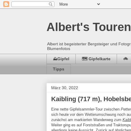
Albert's Touren
Albert ist begeisterter Bergsteiger und Fot
Blumenfotos
⛰️Gipfel
🗺️ Gipfelkarte
🚲
Tipps
März 30, 2022
Kaibling (717 m), Hobelsb
Eine nette Gipfelsammler-Tour zwischen
Pette
sich heute vor dem Wetterumschwung noch au
zunächst am markierten Wanderweg zum
Kaibl
Weiter ging es auf Forststraßen und Traktors
allerdings keine Aussicht. Zurück auf ähnlich