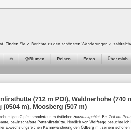
ograf. Finden Sie ✓ Berichte zu den schönsten Wanderungen ✓ zahlreich
❄️
🌼Blumen
Reisen
Fotos
Über mich
nfirsthütte (712 m POI), Waldnerhöhe (740 
g (0504 m), Moosberg (507 m)
ehrteiligen Gipfelsammlertour im östlichen
Hausruckgebiet
. Bei
Zell am Pette
sante, bewirtschaftete
Pettenfirsthütte
. Nördlich von
Wolfsegg
besuchte ich b
iner abwechslungsreichen Kammwanderung den
Ödberg
mit seinem schönen