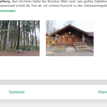
ailberg
, dem höchsten Gipfel des Bezirkes
Wels Land
, sein großes Gipfelkr
wanenstadt
schloß die Tour ab, mit schöner Aussicht zu den
Salzkammergutb
downloaden
Startseite
Älter