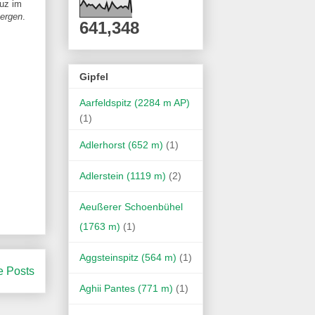
euz im
ergen
.
641,348
Gipfel
Aarfeldspitz (2284 m AP)
(1)
Adlerhorst (652 m)
(1)
Adlerstein (1119 m)
(2)
Aeußerer Schoenbühel
(1763 m)
(1)
Aggsteinspitz (564 m)
(1)
e Posts
Aghii Pantes (771 m)
(1)