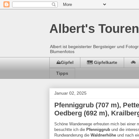
Albert's Touren
Albert ist begeisterter Bergsteiger und Fot
Blumenfotos
⛰️Gipfel
🗺️ Gipfelkarte
🚲
Tipps
Januar 02, 2025
Pfenniggrub (707 m), Pette
Oedberg (692 m), Krailber
Schöne Wanderwege erfreuten mich bei einer m
besuchtte ich die
Pfenniggrub
und die interes
Rundwanderung die
Waldnerhöhe
und nach e