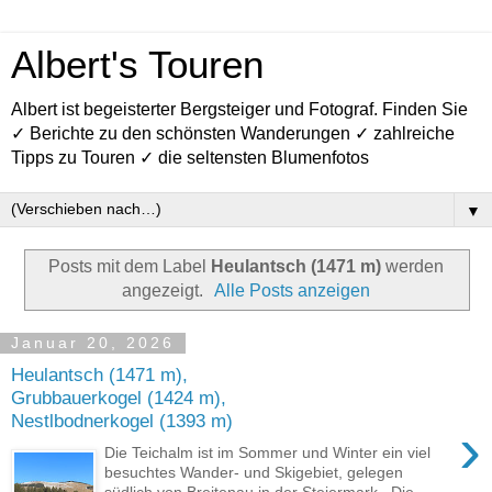
Albert's Touren
Albert ist begeisterter Bergsteiger und Fotograf. Finden Sie
✓ Berichte zu den schönsten Wanderungen ✓ zahlreiche
Tipps zu Touren ✓ die seltensten Blumenfotos
▼
Posts mit dem Label
Heulantsch (1471 m)
werden
angezeigt.
Alle Posts anzeigen
Januar 20, 2026
Heulantsch (1471 m),
Grubbauerkogel (1424 m),
Nestlbodnerkogel (1393 m)
›
Die Teichalm ist im Sommer und Winter ein viel
besuchtes Wander- und Skigebiet, gelegen
südlich von Breitenau in der Steiermark . Die