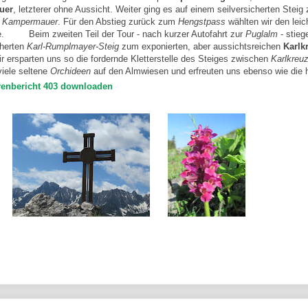
uer
, letzterer ohne Aussicht. Weiter ging es auf einem seilversicherten Steig
z
Kampermauer
. Für den Abstieg zurück zum
Hengstpass
wählten wir den leic
e.
Beim zweiten Teil der Tour - nach kurzer Autofahrt zur
Puglalm
- stieg
cherten
Karl-Rumplmayer-Steig
zum exponierten, aber aussichtsreichen
Karlk
r ersparten uns so die fordernde Kletterstelle des Steiges zwischen
Karlkreu
viele seltene
Orchideen
auf den Almwiesen und erfreuten uns ebenso wie die h
renbericht 403 downloaden