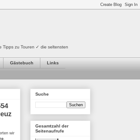
e Tipps zu Touren ✓ die seltensten
Gästebuch
Links
Suche
554
reuz
Gesamtzahl der
Seitenaufrufe
rten wir
ze
,