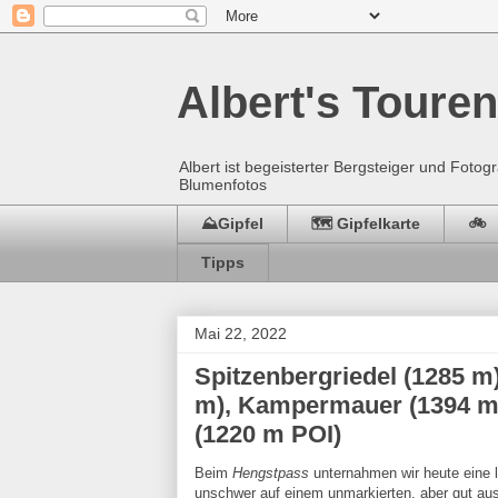
Albert's Touren
Albert ist begeisterter Bergsteiger und Fot
Blumenfotos
⛰️Gipfel
🗺️ Gipfelkarte
🚲
Tipps
Mai 22, 2022
Spitzenbergriedel (1285 m
m), Kampermauer (1394 m)
(1220 m POI)
Beim
Hengstpass
unternahmen wir heute eine l
unschwer auf einem unmarkierten, aber gut au