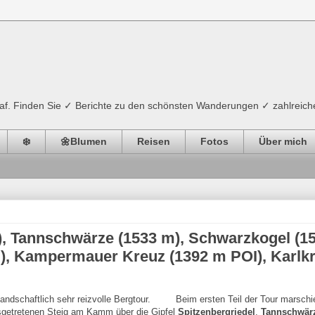
ograf. Finden Sie ✓ Berichte zu den schönsten Wanderungen ✓ zahlreich
❄️
🌼Blumen
Reisen
Fotos
Über mich
), Tannschwärze (1533 m), Schwarzkogel (1
, Kampermauer Kreuz (1392 m POI), Karlk
andschaftlich sehr reizvolle Bergtour.
Beim ersten Teil der Tour marschie
sgetretenen Steig am Kamm über die Gipfel
Spitzenbergriedel
,
Tannschwär