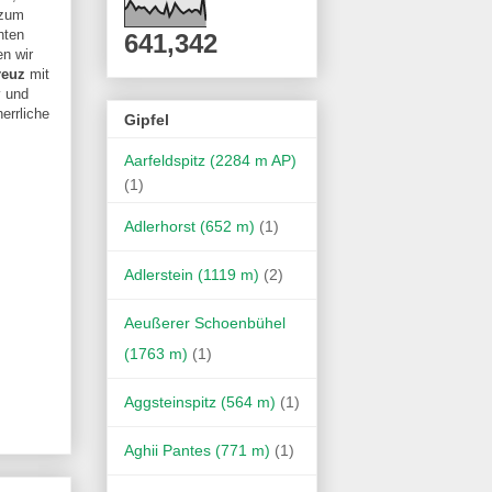
 zum
hten
641,342
en wir
reuz
mit
z
und
errliche
Gipfel
Aarfeldspitz (2284 m AP)
(1)
Adlerhorst (652 m)
(1)
Adlerstein (1119 m)
(2)
Aeußerer Schoenbühel
(1763 m)
(1)
Aggsteinspitz (564 m)
(1)
Aghii Pantes (771 m)
(1)