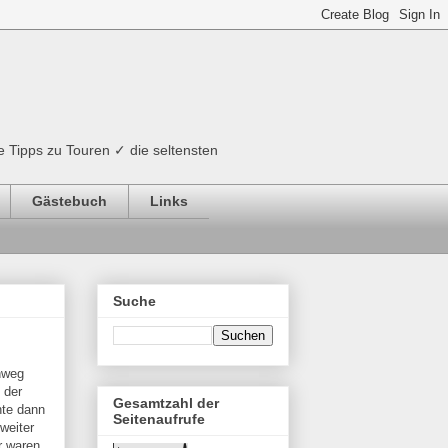
e Tipps zu Touren ✓ die seltensten
Gästebuch
Links
Suche
nweg
 der
Gesamtzahl der
hte dann
Seitenaufrufe
 weiter
r waren,