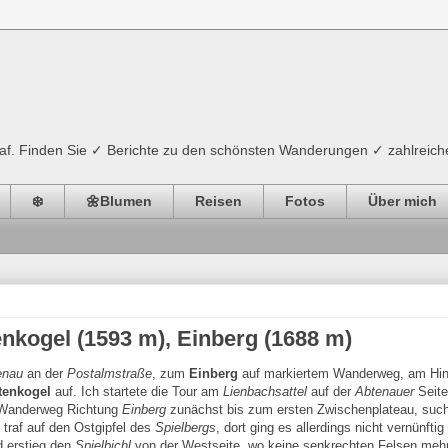
ograf. Finden Sie ✓ Berichte zu den schönsten Wanderungen ✓ zahlreich
❄️
🌼Blumen
Reisen
Fotos
Über mich
enkogel (1593 m), Einberg (1688 m)
enau
an der
Postalmstraße
, zum
Einberg
auf markiertem Wanderweg, am Hi
tenkogel
auf. Ich startete die Tour am
Lienbachsattel
auf der
Abtenauer
Seite
 Wanderweg Richtung
Einberg
zunächst bis zum ersten Zwischenplateau, suc
 traf auf den Ostgipfel des
Spielbergs
, dort ging es allerdings nicht vernünftig
d erstieg den
Spielbichl
von der Westseite, wo keine senkrechten Felsen meh