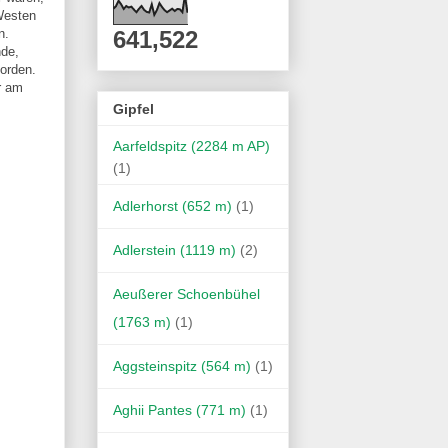
Westen
n.
641,522
nde,
orden.
r am
Gipfel
Aarfeldspitz (2284 m AP)
(1)
Adlerhorst (652 m)
(1)
Adlerstein (1119 m)
(2)
Aeußerer Schoenbühel
(1763 m)
(1)
Aggsteinspitz (564 m)
(1)
Aghii Pantes (771 m)
(1)