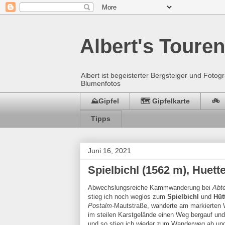
Albert's Touren
Albert ist begeisterter Bergsteiger und Fot
Blumenfotos
⛰️Gipfel
🗺️ Gipfelkarte
🚲
Tipps
Juni 16, 2021
Spielbichl (1562 m), Huett
Abwechslungsreiche Kammwanderung bei
Abt
stieg ich noch weglos zum
Spielbichl
und
Hüt
Postalm
-Mautstraße, wanderte am markierten
im steilen Karstgelände einen Weg bergauf und
und so stieg ich wieder zum Wanderweg ab un