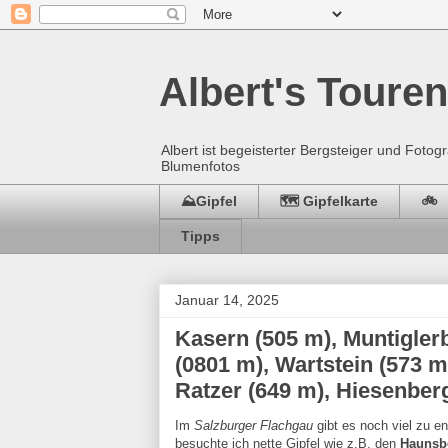
Albert's Touren
Albert ist begeisterter Bergsteiger und Fot
Blumenfotos
⛰️Gipfel
🗺️ Gipfelkarte
🚲
Tipps
Januar 14, 2025
Kasern (505 m), Muntigler
(0801 m), Wartstein (573 
Ratzer (649 m), Hiesenber
Im
Salzburger Flachgau
gibt es noch viel zu e
besuchte ich nette Gipfel wie z.B. den
Haunsb