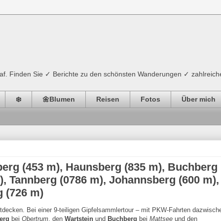
ograf. Finden Sie ✓ Berichte zu den schönsten Wanderungen ✓ zahlreich
❄️
🌼Blumen
Reisen
Fotos
Über mich
berg (453 m), Haunsberg (835 m), Buchberg
m), Tannberg (0786 m), Johannsberg (600 m),
g (726 m)
ntdecken. Bei einer 9-teiligen Gipfelsammlertour – mit PKW-Fahrten dazwisch
erg
bei
Obertrum
, den
Wartstein
und
Buchberg
bei
Mattsee
und den